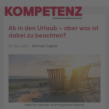
Skip
to
content
Ab in den Urlaub – aber was ist
dabei zu beachten?
Michael Gogola
25. März 2025
ideal for websites and magazines layouts