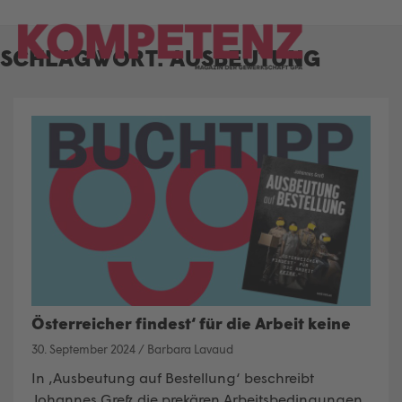
Skip
to
SCHLAGWORT:
AUSBEUTUNG
content
Österreicher findest‘ für die Arbeit keine
30. September 2024
/
Barbara Lavaud
In ‚Ausbeutung auf Bestellung‘ beschreibt
Johannes Greß die prekären Arbeitsbedingungen