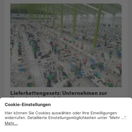
Lieferkettengesetz: Unternehmen zur
Verantwortung ziehen
16. Februar 2021
/
Barbara Lavaud
T-Shirts für 2 Euro 90 und Billigelektronik haben
einen Preis – den zahlen jene Menschen, die in
den Fabriken am anderen Ende der Welt arbeiten.