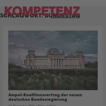
Skip
to
SCHLAGWORT:
BUNDESTAG
content
Ampel-Koalitionsvertrag der neuen
deutschen Bundesregierung
17. Dezember 2021
/
Manuel Stolz