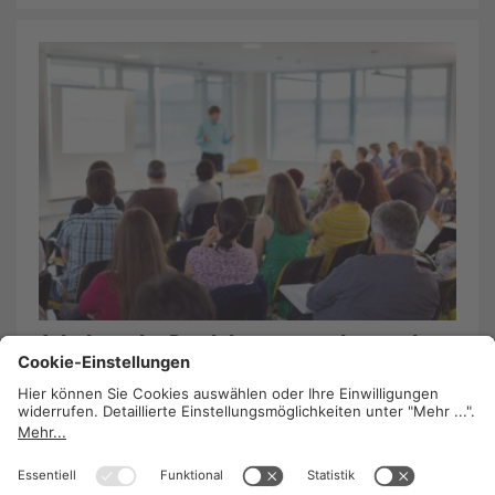
Arbeitsrecht: Betriebsversammlungen in
der Arbeitszeit
13. Oktober 2015
/
Eva Wanka
Erfolg für die Rechtsabteilung in OÖ: Die
Beschäftigten der OÖ Nachrichten bekommen bei
Teilnahme an Betriebsversammlungen während