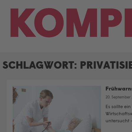
Skip
to
content
SCHLAGWORT:
PRIVATIS
Frühwarns
20. September
Es sollte e
Wirtschafts
untersucht 