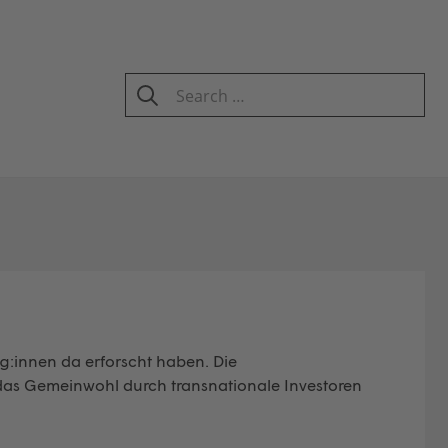
Search
for:
SEARCH
eg:innen da erforscht haben. Die
das Gemeinwohl durch transnationale Investoren