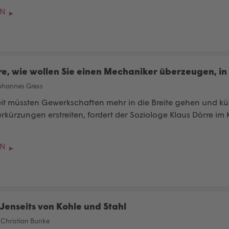
EN
re, wie wollen Sie einen Mechaniker überzeugen, in
ohannes Gress
beit müssten Gewerkschaften mehr in die Breite gehen und 
verkürzungen erstreiten, fordert der Soziologe Klaus Dörre i
EN
Jenseits von Kohle und Stahl
/
Christian Bunke