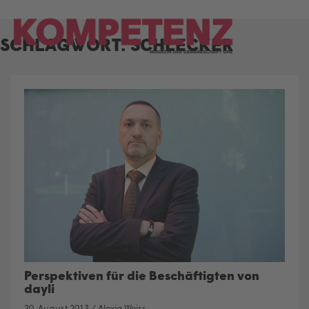
Skip
to
SCHLAGWORT:
SCHLECKER
content
Perspektiven für die Beschäftigten von
dayli
20. August 2013
/
Alexia Weiss