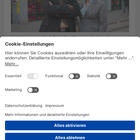
Schlecker wird Dayli – Perspektive für
Beschäftigte
27. August 2012
/
Barbara Lavaud
Schlecker Österreich wurde gegen alle
Erwartungen vor einer Insolvenz gerettet und wird
unter dem Namen „Dayli“ und mit einem neuen
Konzept weitergeführt.
WEITERLESEN