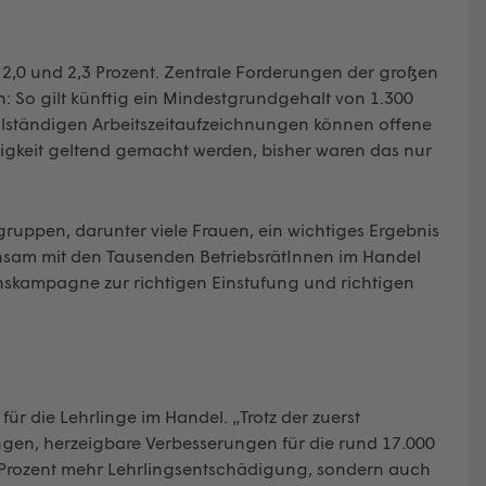
2,0 und 2,3 Prozent. Zentrale Forderungen der großen
 So gilt künftig ein Mindestgrundgehalt von 1.300
vollständigen Arbeitszeitaufzeichnungen können offene
ligkeit geltend gemacht werden, bisher waren das nur
gruppen, darunter viele Frauen, ein wichtiges Ergebnis
nsam mit den Tausenden BetriebsrätInnen im Handel
onskampagne zur richtigen Einstufung und richtigen
ür die Lehrlinge im Handel. „Trotz der zuerst
ngen, herzeigbare Verbesserungen für die rund 17.000
 Prozent mehr Lehrlingsentschädigung, sondern auch