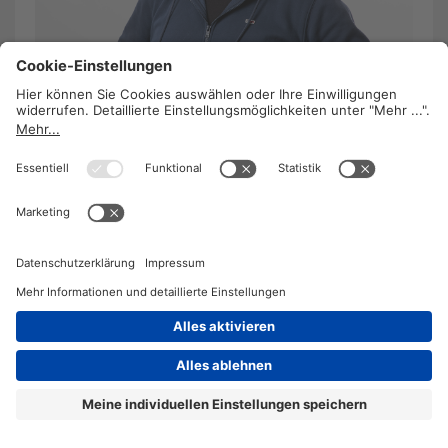
Handel: „Die Wertschätzung muss man im
Geldbörsel sehen können!“
13. Oktober 2021
/
Barbara Lavaud
Rudolf Kukovec, Betriebsrat bei der
Buchhandelskette Thalia, blickt gespannt auf die
kommenden Kollektivvertragsverhandlungen für
seine Branche. Der Handel war während der
Pandemie besonders gefordert, jetzt wird es Zeit
für eine kräftige Gehaltserhöhung.
WEITERLESEN