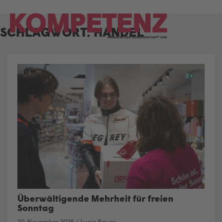
Skip
to
SCHLAGWORT:
HANDEL
content
Überwältigende Mehrheit für freien
Sonntag
20. November 2025
/
Lucia Bauer