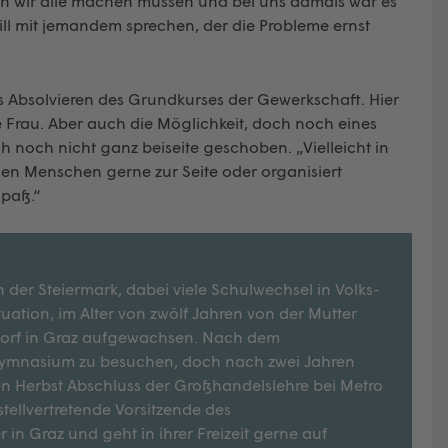
ben wir alle machen müssen und bei uns damals war es
ill mit jemandem sprechen, der die Probleme ernst
as Absolvieren des Grundkurses der Gewerkschaft. Hier
ge Frau. Aber auch die Möglichkeit, doch noch eines
ch noch nicht ganz beiseite geschoben. „Vielleicht in
gen Menschen gerne zur Seite oder organisiert
paß.“
 der Steiermark, dabei viele Schulwechsel in Volks-
ation, im Alter von zwölf Jahren von der Mutter
rdorf in Graz aufgewachsen. Nach dem
lgymnasium zu besuchen, doch nach zwei Jahren
n Herbst Abschluss der Großhandelslehre bei Metro
tellvertretende Vorsitzende des
 in Graz und geht in ihrer Freizeit gerne auf