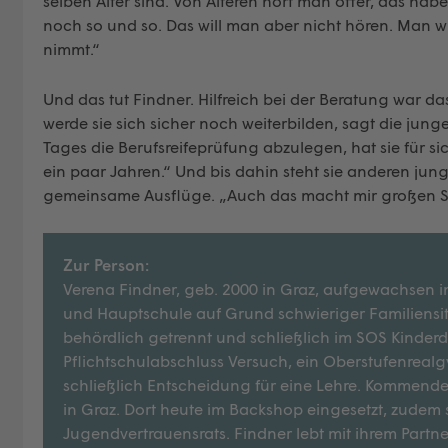
selben Alter sind. Von Älteren hört man öfter, das ha
noch so und so. Das will man aber nicht hören. Man w
nimmt.“
Und das tut Findner. Hilfreich bei der Beratung war d
werde sie sich sicher noch weiterbilden, sagt die jun
Tages die Berufsreifeprüfung abzulegen, hat sie für si
ein paar Jahren.“ Und bis dahin steht sie anderen jun
gemeinsame Ausflüge. „Auch das macht mir großen S
Zur Person:
Verena Findner, geb. 2000 in Graz, aufgewachsen in
und Hauptschule auf Grund schwieriger Familiensitu
behördlich getrennt und schließlich im SOS Kinde
Pflichtschulabschluss Versuch, ein Oberstufenrea
schließlich Entscheidung für eine Lehre. Kommende
in Graz. Dort heute im Backshop eingesetzt, zudem s
Jugendvertrauensrats. Findner lebt mit ihrem Partner