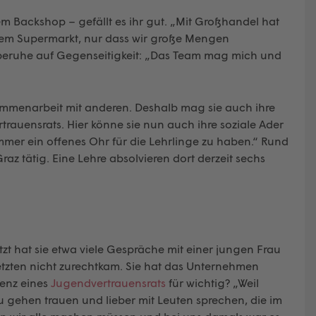
em Backshop – gefällt es ihr gut. „Mit Großhandel hat
einem Supermarkt, nur dass wir große Mengen
l beruhe auf Gegenseitigkeit: „Das Team mag mich und
ammenarbeit mit anderen. Deshalb mag sie auch ihre
rtrauensrats. Hier könne sie nun auch ihre soziale Ader
 immer ein offenes Ohr für die Lehrlinge zu haben.“ Rund
az tätig. Eine Lehre absolvieren dort derzeit sechs
letzt hat sie etwa viele Gespräche mit einer jungen Frau
setzten nicht zurechtkam. Sie hat das Unternehmen
tenz eines
Jugendvertrauensrats
für wichtig? „Weil
u gehen trauen und lieber mit Leuten sprechen, die im