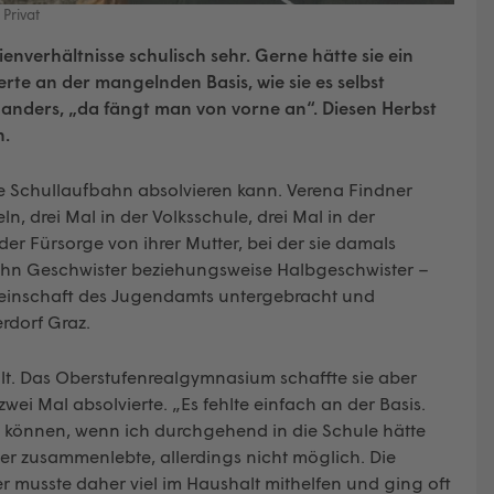
 Privat
nverhältnisse schulisch sehr. Gerne hätte sie ein
rte an der mangelnden Basis, wie sie es selbst
s anders, „da fängt man von vorne an“. Diesen Herbst
n.
ine Schullaufbahn absolvieren kann. Verena Findner
 drei Mal in der Volksschule, drei Mal in der
 der Fürsorge von ihrer Mutter, bei der sie damals
ehn Geschwister beziehungsweise Halbgeschwister –
meinschaft des Jugendamts untergebracht und
rdorf Graz.
ählt. Das Oberstufenrealgymnasium schaffte sie aber
wei Mal absolvierte. „Es fehlte einfach an der Basis.
en können, wenn ich durchgehend in die Schule hätte
ter zusammenlebte, allerdings nicht möglich. Die
r musste daher viel im Haushalt mithelfen und ging oft