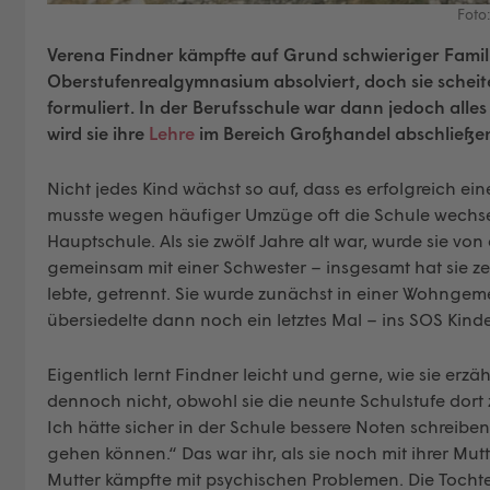
Foto:
Verena Findner kämpfte auf Grund schwieriger Familie
Oberstufenrealgymnasium absolviert, doch sie scheite
formuliert. In der Berufsschule war dann jedoch alle
wird sie ihre
Lehre
im Bereich Großhandel abschließe
Nicht jedes Kind wächst so auf, dass es erfolgreich e
musste wegen häufiger Umzüge oft die Schule wechseln,
Hauptschule. Als sie zwölf Jahre alt war, wurde sie von
gemeinsam mit einer Schwester – insgesamt hat sie z
lebte, getrennt. Sie wurde zunächst in einer Wohnge
übersiedelte dann noch ein letztes Mal – ins SOS Kinde
Eigentlich lernt Findner leicht und gerne, wie sie erz
dennoch nicht, obwohl sie die neunte Schulstufe dort z
Ich hätte sicher in der Schule bessere Noten schreib
gehen können.“ Das war ihr, als sie noch mit ihrer Mut
Mutter kämpfte mit psychischen Problemen. Die Tochte