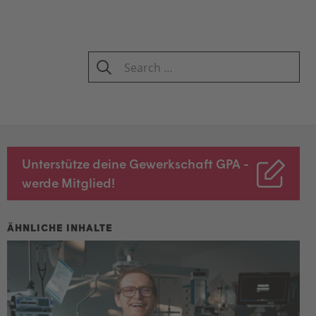
Search
for:
SEARCH
Unterstütze deine Gewerkschaft GPA -
werde Mitglied!