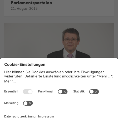
Parlamentsparteien
21. August 2013
Kommentar: Eins und eins ist drei – Ein
Streifzug durch die Absurdität falscher Studien
20. August 2013