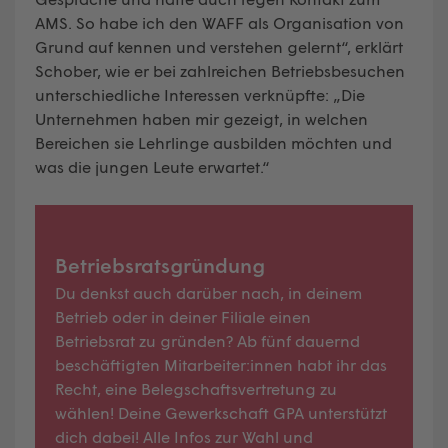
AMS. So habe ich den WAFF als Organisation von
Grund auf kennen und verstehen gelernt“, erklärt
Schober, wie er bei zahlreichen Betriebsbesuchen
unterschiedliche Interessen verknüpfte: „Die
Unternehmen haben mir gezeigt, in welchen
Bereichen sie Lehrlinge ausbilden möchten und
was die jungen Leute erwartet.“
Betriebsratsgründung
Du denkst auch darüber nach, in deinem
Betrieb oder in deiner Filiale einen
Betriebsrat zu gründen? Ab fünf dauernd
beschäftigten Mitarbeiter:innen habt ihr das
Recht, eine Belegschaftsvertretung zu
wählen! Deine Gewerkschaft GPA unterstützt
dich dabei! Alle Infos zur Wahl und