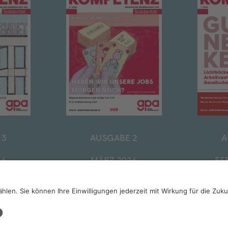
 3
AUSGABE 2
A
26
MÄRZ 2026
FE