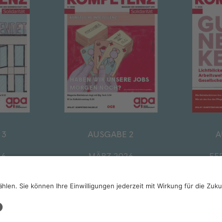
 3
AUSGABE 2
A
26
MÄRZ 2026
FE