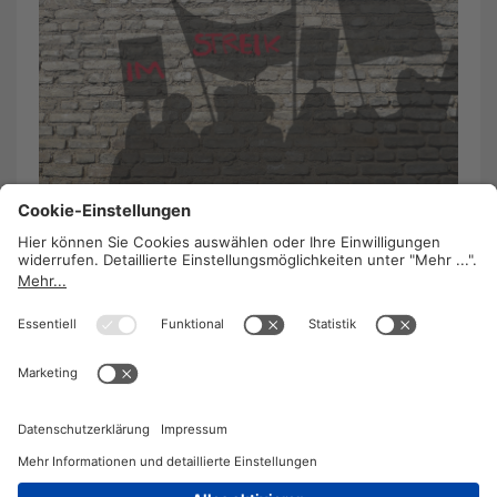
Streiken – wie geht das?
27. Januar 2020
/
Christian Resei
In
Österreich gibt es ein Recht auf Streik
– Damit
wird sorgsam umgegangen. Doch im Ernstfall
muss das Vorgehen gut organisiert sein.
WEITERLESEN