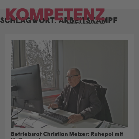
Skip
to
SCHLAGWORT:
ARBEITSKAMPF
content
Betriebsrat Christian Melzer: Ruhepol mit