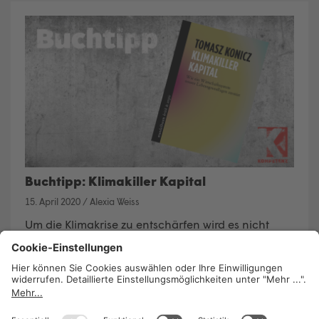
Buchtipp: Klimakiller Kapital
15. April 2020
/
Alexia Weiss
Um die Klimakrise zu entschärfen wird es nicht
reichen, punktuelle Maßnahmen zu setzen. Der
Journalist und Publizist Tomasz Konicz plädiert in
seinem eben erschienenen Buch „Klimakiller
Kapital“ (mandelbaum Verlag) dafür nach
„grundlegenden gesellschaftlichen Alternativen“