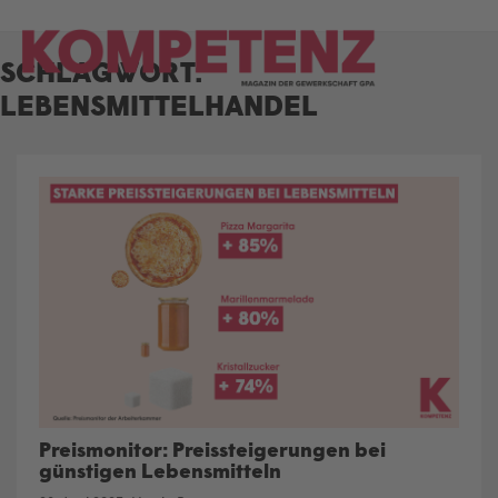
Skip
to
SCHLAGWORT:
content
LEBENSMITTELHANDEL
Preismonitor: Preissteigerungen bei
günstigen Lebensmitteln