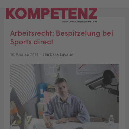
Skip
to
content
Arbeitsrecht: Bespitzelung bei
Sports direct
Barbara Lavaud
16. Februar 2015