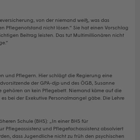
egeversicherung, von der niemand weiß, was das
den Pflegenotstand nicht lösen.“ Sie hat einen Vorschlag
chtigen Beitrag leisten. Das tut Multimillionären nicht
ge.“
en und Pflegern. Hier schlägt die Regierung eine
gendvorsitzende der GPA-djp und des ÖGB, Susanne
ge gehören an kein Pflegebett. Niemand käme auf die
n es bei der Exekutive Personalmangel gäbe. Die Lehre
öheren Schule (BHS): „In einer BHS für
ur Pflegeassistenz und Pflegefachassistenz absolviert
den, dass Jugendliche nicht zu früh den psychischen