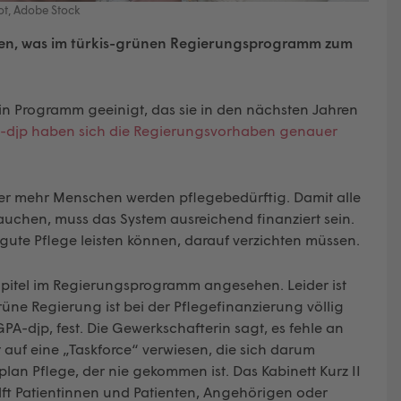
hot, Adobe Stock
en, was im türkis-grünen Regierungsprogramm zum
in Programm geeinigt, das sie in den nächsten Jahren
A-djp haben sich die Regierungsvorhaben genauer
mer mehr Menschen werden pflegebedürftig. Damit alle
uchen, muss das System ausreichend finanziert sein.
 gute Pflege leisten können, darauf verzichten müssen.
apitel im Regierungsprogramm angesehen. Leider ist
üne Regierung ist bei der Pflegefinanzierung völlig
GPA-djp, fest. Die Gewerkschafterin sagt, es fehle an
 auf eine „Taskforce“ verwiesen, die sich darum
plan Pflege, der nie gekommen ist. Das Kabinett Kurz II
ilft Patientinnen und Patienten, Angehörigen oder