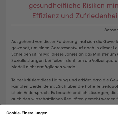
gesundheitliche Risiken min
Effizienz und Zufriedenhei
Barbar
Ausgehend von dieser Forderung, hat sich die Gewerk
gewandt, um einen Gesetzesentwurf noch in dieser Leg
Schreiben ist im Mai dieses Jahres an das Ministerium 
Sozialleistungen bei Teilzeit steht, um die Vollzeitquot
Modell nicht ermöglichen werde.
Teiber kritisiert diese Haltung und erklärt, dass die 
kämpfen werde, denn: „Sich über die hohe Teilzeitquo
ist ein Widerspruch. Es braucht endlich Lösungen, di
auch den wirtschaftlichen Realitäten gerecht werden.
Arbeitszeit
Recht
Tizian Rupp