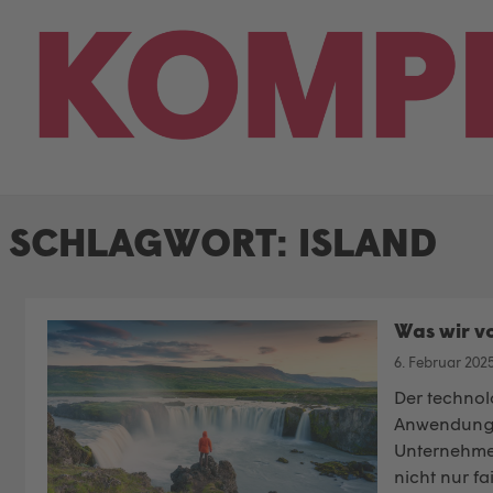
Skip
to
content
SCHLAGWORT:
ISLAND
Was wir vo
6. Februar 202
Der technolo
Anwendungsm
Unternehmens
nicht nur f