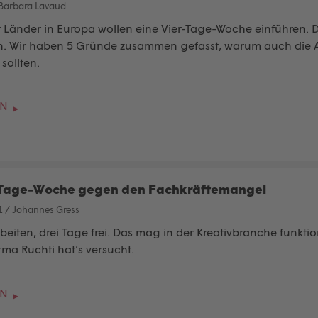
Barbara Lavaud
Länder in Europa wollen eine Vier-Tage-Woche einführen. D
en. Wir haben 5 Gründe zusammen gefasst, warum auch die 
sollten.
EN
-Tage-Woche gegen den Fachkräftemangel
1
/
Johannes Gress
beiten, drei Tage frei
. Das mag in der Kreativbranche funkti
rma Ruchti hat’s versucht.
EN