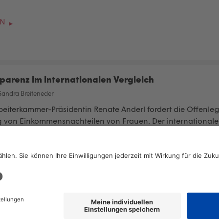
EN
parenz im internationalen Vergleich
Sandra Breiteneder
beiterkammer
-Präsidentin Renate Anderl fordert die Offenle
von Einkommensnachteilen von Frauen. Der internationale V
EN
2026 © KOMPETENZ-online