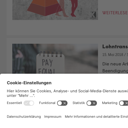
WEITERLES
Lohntrans
15. Mai 2018
/
Die neue
Ar
Beendigung 
WEITERLES