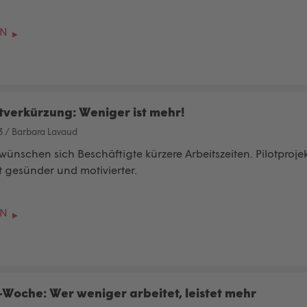
EN
tverkürzung: Weniger ist mehr!
3
/
Barbara Lavaud
ünschen sich Beschäftigte kürzere Arbeitszeiten. Pilotprojekt
t gesünder und motivierter.
EN
-Woche: Wer weniger arbeitet, leistet mehr