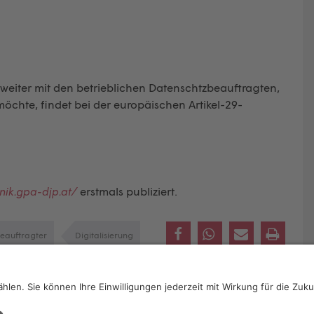
h weiter mit den betrieblichen Datenschtzbeauftragten,
öchte, findet bei der europäischen Artikel-29-
nik.gpa-djp.at/
erstmals publiziert.
eauftragter
Digitalisierung