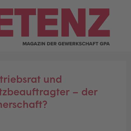
riebsrat und
tzbeauftragter – der
nerschaft?