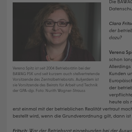
Die BAWAG-
Datenschut
Clara Frits
der betrie
dazu?
Verena Spi
schon lang
Allerding
Verena Spitz ist seit 2004 Betriebsrätin bei der
Kunden un
BAWAG PSK und seit kurzem auch stellvertretende
Vorsitzende des Zentralbetriebsrats. ­Außerdem ist
Europäisc
sie Vorsitzende des Beirats für Arbeit und Technik
der betrie
der GPA-djp. Foto: Nurith Wagner-Strauss
verpflicht
heute als 
erst einmal mit der betrieblichen Realität vertraut ma
bestellt wird, wenn die Grundverordnung gilt, dann ist 
Fritsch:
War der Betriebsrat eingebunden bei der Auswa