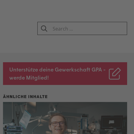
Search
for:
SEARCH
Unterstütze deine Gewerkschaft GPA -
werde Mitglied!