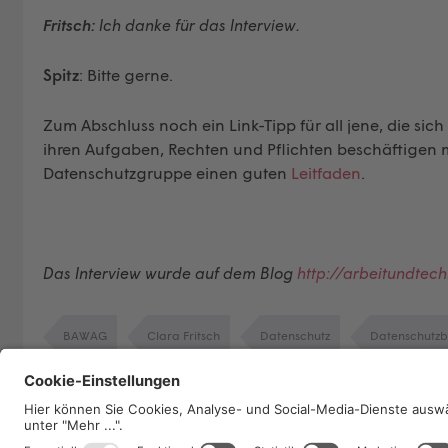
Fritsch:
Ich danke für das Interview.
Spitz
: Bitte gerne.
Zum Abschluss noch ein Link-Tipp für all jene, die sic
ihren Aufgaben, Rechten und Pflichten beschäftigen m
Datenschutzgruppe einen guten
Leitfaden
.
Das Interview wurde auf dem Blog
http://arbeitundtech
BAWAG
Clara Fritsch
Datenschutz
Datenschutzb
Interview
Verena Spitz