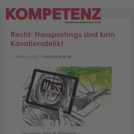
Skip
to
content
Recht: Hasspostings sind kein
Kavaliersdelikt
Andrea Komar
2. Oktober 2018
Illustration: Peter M. Hoffmann