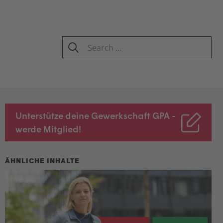
Search
for:
SEARCH
Unterstütze deine Gewerkschaft GPA -
werde Mitglied!