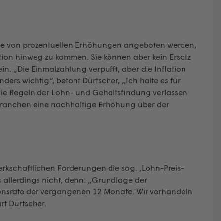
lle von prozentuellen Erhöhungen angeboten werden,
ation hinweg zu kommen. Sie können aber kein Ersatz
n. „Die Einmalzahlung verpufft, aber die Inflation
ders wichtig“, betont Dürtscher, „Ich halte es für
die Regeln der Lohn- und Gehaltsfindung verlassen
 Branchen eine nachhaltige Erhöhung über der
erkschaftlichen Forderungen die sog. ‚Lohn-Preis-
 es allerdings nicht, denn: „Grundlage der
tionsrate der vergangenen 12 Monate. Wir verhandeln
rt Dürtscher.