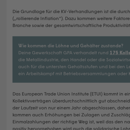
Die Grundlage für die KV-Verhandlungen ist die durchs
(„rollierende Inflation“). Dazu kommen weitere Faktor
Branche sowie der gesamtwirtschaftliche Produktivitä
Wie kommen die Löhne und Gehälter zustande?
Deine Gewerkschaft GPA verhandelt rund
175 Koll
die Metallindustrie, den Handel oder die Sozialwi
auch für die untersten Gehaltsstufen und bei den L
ein Arbeitskampf mit Betriebsversammlungen oder
Das European Trade Union Institute (ETUI) kommt in ei
Kollektivverträgen überdurchschnittlich gut abschnei
der Laufzeit von nur einem Jahr abgeschlossen, daher
kommen auch Erhöhungen bei Zulagen und Zuschlägen.
Einmalzahlungen der richtige Weg ist, weil das den 
positiv hervorgehoben wird auch die solidarische Lohn