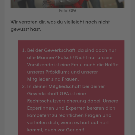
Foto: GPA
Wir verraten dir, was du vielleicht noch nicht
gewusst hast.
Bei der Gewerkschaft, da sind doch nur
alte Männer? Falsch! Nicht nur unsere
Vorsitzende ist eine Frau, auch die Hälfte
unseres Präsidiums und unserer
Mitglieder sind Frauen.
In deiner Mitgliedschaft bei deiner
Gewerkschaft GPA ist eine
Rechtsschutzversicherung dabei! Unsere
Expertinnen und Experten beraten dich
kompetent zu rechtlichen Fragen und
vertreten dich, wenn es hart auf hart
kommt, auch vor Gericht!