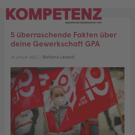
Skip
to
content
5 überraschende Fakten über
deine Gewerkschaft GPA
Barbara Lavaud
26. Januar 2022