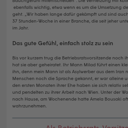
Bauchgefühl mitentscheiden“. Die Vernetzung mit Kolle
ebenfalls wichtig, etwa wenn es um die Umsetzung d
geht. „Wir haben lange dafür gekämpft und sind auch
37 Stunden-Woche in einer Branche, die seit jeher unte
im Jahr.
Das gute Gefühl, einfach stolz zu sein
Bis vor kurzem trug die Betriebsratsvorsitzende noc
hat sie aber geheiratet. Ihr Mann Milad führt einen kle
ihn, denn mein Mann ist als Asylwerber aus dem Iran
Menschen noch die Sprache gekannt, er war alleine un
den ersten Monaten ihrer Ehe haben sie sich relativ s
und pendelten zu ihrer Arbeit nach Wien. Unter der W
nach Hause, am Wochenende hatte Amela Bousaki oft 
wahrzunehmen.
„Als Betriebsrats-Vorsit