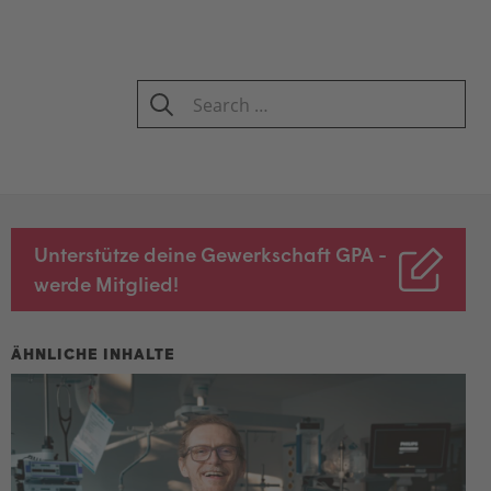
Search
for:
SEARCH
Unterstütze deine Gewerkschaft GPA -
werde Mitglied!