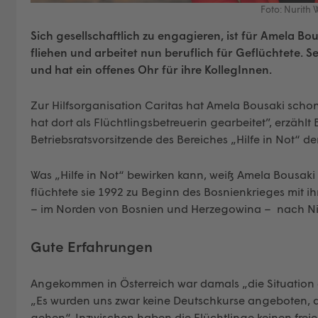
Foto: Nurith
Sich gesellschaftlich zu engagieren, ist für Amela Bou
fliehen und arbeitet nun beruflich für Geflüchtete. Se
und hat ein offenes Ohr für ihre KollegInnen.
Zur Hilfsorganisation Caritas hat Amela Bousaki schon
hat dort als Flüchtlingsbetreuerin gearbeitet”, erzäh
Betriebsratsvorsitzende des Bereiches „Hilfe in Not“ der
Was „Hilfe in Not“ bewirken kann, weiß Amela Bousaki 
flüchtete sie 1992 zu Beginn des Bosnienkrieges mit i
– im Norden von Bosnien und Herzegowina – nach Nie
Gute Erfahrungen
Angekommen in Österreich war damals „die Situation ei
„Es wurden uns zwar keine Deutschkurse angeboten, d
gehen“. Inzwischen haben die Flüchtlinge keinen frei