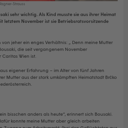
 Wagner-Strauss
saki sehr wichtig. Als Kind musste sie aus ihrer Heimat
it letztem November ist sie Betriebsratsvorsitzende
 von jeher ein enges Verhältnis: „ Denn meine Mutter
lt Bousaki, die seit vergangenem November
 Caritas Wien ist.
aus eigener Erfahrung – im Alter von fünf Jahren
hrer Mutter aus der stark umkämpften Heimatstadt Brčko
derösterreich.
n bisschen anders als heute“, erinnert sich Bousaki.
afür konnte meine Mutter aber gleich arbeiten
en Zugang zum Arbeitsmarkt, (bei den Geflüchteten aus