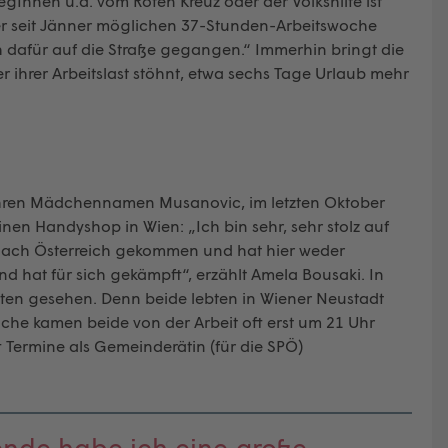
gInnen u.a. vom Roten Kreuz oder der Volkshilfe ist
er seit Jänner möglichen 37-Stunden-Arbeitswoche
 dafür auf die Straße gegangen.“ Immerhin bringt die
r ihrer Arbeitslast stöhnt, etwa sechs Tage Urlaub mehr
h ihren Mädchennamen Musanovic, im letzten Oktober
inen Handyshop in Wien: „Ich bin sehr, sehr stolz auf
 nach Österreich gekommen und hat hier weder
d hat für sich gekämpft“, erzählt Amela Bousaki. In
elten gesehen. Denn beide lebten in Wiener Neustadt
oche kamen beide von der Arbeit oft erst um 21 Uhr
Termine als Gemeinderätin (für die SPÖ)
zende habe ich eine große