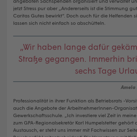
angeboten Sachspenden organisiert und verwaltet und 
jetzt Stress pur aber „Andererseits ist die Stimmung g
Caritas Gutes bewirkt“. Doch auch für die Helfenden s
lassen sich nicht einfach so abschütteln.
„Wir haben lange dafür gekämp
Straße gegangen. Immerhin br
sechs Tage Urla
Amela 
Professionalität in ihrer Funktion als Betriebsrats -Vor
auch die Angebote der ArbeitnehmerInnen-Organisation
Gewerkschaftsschule. „Ich investiere viel Zeit in mein
zum GPA-Regionalsekretär Karl Humpelstetter gehört a
Austausch, er steht uns immer mit Fachwissen zur Sei