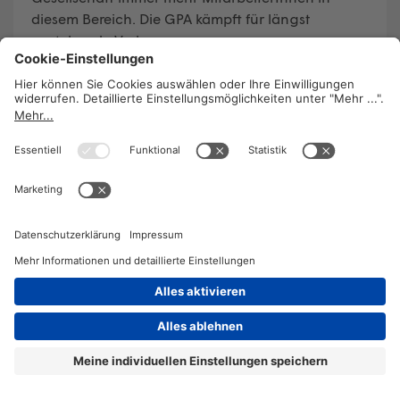
diesem Bereich. Die GPA kämpft für längst
anstehende Verbesserungen.
WEITERLESEN