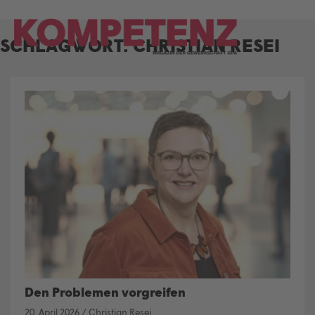
Skip
to
SCHLAGWORT:
CHRISTIAN RESEI
content
Den Problemen vorgreifen
20. April 2026
/
Christian Resei