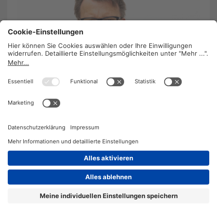
Bloß keine One-Man-Show
9. Oktober 2023
/
Christian Resei
Aus einfachen Verhältnissen stammend, wurde
Raimund Döcker Betriebsrats-Vorsitzender bei
Hartlauer. Er schätzt einen kollektiven Führungsstil
und einen wertschätzenden Umgang.
WEITERLESEN