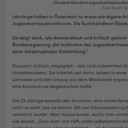
Elisabeth Kerndl ist Jugendvertrauensrät
Foto: Nurith W
Lehrlinge haben in Österreich so etwas wie eigene A
JugendvertrauensrätInnen. Die Buchhändlerin Elisabet
Sie zeigt auch, wie demokratisch und kritisch gesinn
Bundesregierung, die Institution des Jugendvertrauen
einer katastrophalen Entwicklung“.
Eloquent, kritisch, engagiert – das sind unbestritten E
charakterisieren. Sie arbeitet seit sechs Jahren in ei
Lehrstelle und den Umzug aus dem Waldviertel organis
eine Kunstschule abgebrochen hatte.
Die 23-Jährige erweckt den Anschein, eine starke Kämp
nicht so sieht, wie sie betont. Mit vier Geschwistern a
verwöhnt wurde“. Man müsse lernen, wofür man einsteht
wie diesen: „Dass man sich hilft, sollte selbstverständlic
einfach nur gegen Ungerechtigkeit – „als Ausgleich z