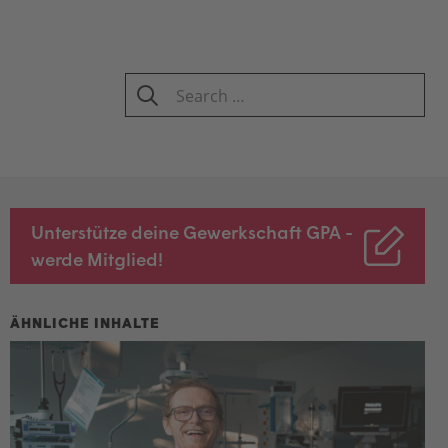
Search
for:
SEARCH
Unterstütze deine Gewerkschaft GPA -
werde Mitglied!