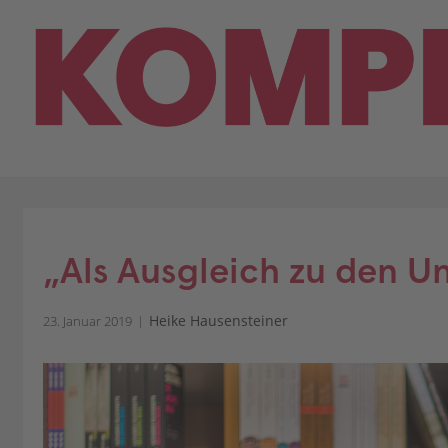
Skip
to
content
„Als Ausgleich zu den U
Heike Hausensteiner
23. Januar 2019