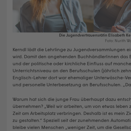
Die Jugendvertrauensrätin Elisabeth K
Foto: Nurith W
Kerndl lädt die Lehrlinge zu Jugendversammlungen ein
wird. Damit den angehenden BuchhändlerInnen das 
und der politische oder kirchliche Einfluss auf manche
Unterrichtsniveau an den Berufsschulen (jährlich ze
Englisch-Lehrer dort war ehemaliger Unterwäsche-Vertr
und personelle Unterbesetzung an Berufsschulen. „Das
Warum hat sich die junge Frau überhaupt dazu entschl
übernehmen? „Weil wir arbeiten, um von etwas leben z
Zeit am Arbeitsplatz verbringen. Deshalb ist es mein Z
zu gestalten.“ Speziell seit der zunehmenden Automat
bleibe vielen Menschen „weniger Zeit, um die Gesells