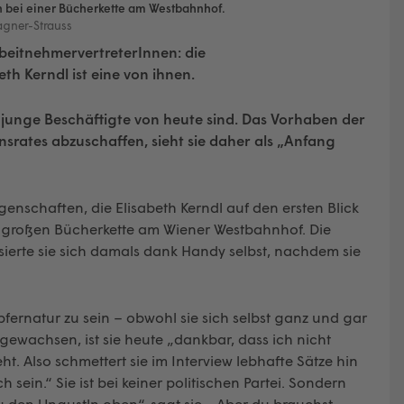
in bei einer Bücherkette am Westbahnhof.
agner-Strauss
rbeitnehmervertreterInnen: die
h Kerndl ist eine von ihnen.
t junge Beschäftigte von heute sind. Das Vorhaben der
srates abzuschaffen, sieht sie daher als „Anfang
igenschaften, die Elisabeth Kerndl auf den ersten Blick
ner großen Bücherkette am Wiener Westbahnhof. Die
ierte sie sich damals dank Handy selbst, nachdem sie
fernatur zu sein – obwohl sie sich selbst ganz und gar
ufgewachsen, ist sie heute „dankbar, dass ich nicht
. Also schmettert sie im Interview lebhafte Sätze hin
h sein.“ Sie ist bei keiner politischen Partei. Sondern
u den Ungustln oben“, sagt sie. „Aber du brauchst