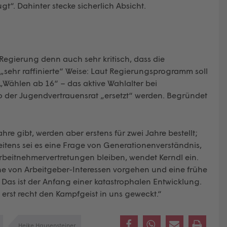
“. Dahinter stecke sicherlich Absicht.
Regierung denn auch sehr kritisch, dass die
„sehr raffinierte“ Weise: Laut Regierungsprogramm soll
Wählen ab 16“ – das aktive Wahlalter bei
o der Jugendvertrauensrat „ersetzt“ werden. Begründet
re gibt, werden aber erstens für zwei Jahre bestellt;
weitens sei es eine Frage von Generationenverständnis,
rbeitnehmervertretungen bleiben, wendet Kerndl ein.
inne von Arbeitgeber-Interessen vorgehen und eine frühe
 Das ist der Anfang einer katastrophalen Entwicklung.
 erst recht den Kampfgeist in uns geweckt.“
Heike Hausensteiner