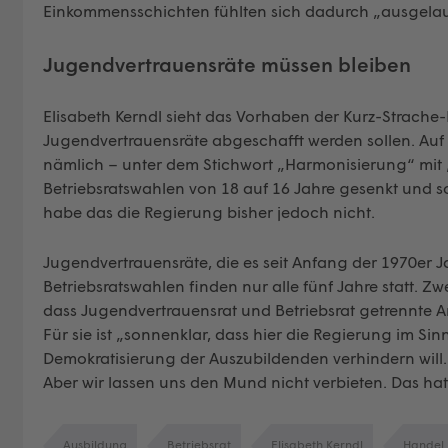
Einkommensschichten fühlten sich dadurch „ausgelaugt
Jugendvertrauensräte müssen bleiben
Elisabeth Kerndl sieht das Vorhaben der Kurz-Strache-
Jugendvertrauensräte abgeschafft werden sollen. Auf 
nämlich – unter dem Stichwort „Harmonisierung“ mit „
Betriebsratswahlen von 18 auf 16 Jahre gesenkt und s
habe das die Regierung bisher jedoch nicht.
Jugendvertrauensräte, die es seit Anfang der 1970er Jah
Betriebsratswahlen finden nur alle fünf Jahre statt. Z
dass Jugendvertrauensrat und Betriebsrat getrennte A
Für sie ist „sonnenklar, dass hier die Regierung im S
Demokratisierung der Auszubildenden verhindern will.
Aber wir lassen uns den Mund nicht verbieten. Das hat
Ausbildung
Betriebsrat
Elisabeth Kerndl
Handel