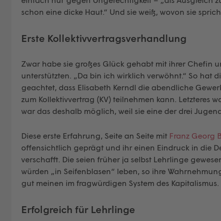
schon eine dicke Haut.“ Und sie weiß, wovon sie sprich
Erste Kollektivvertragsverhandlung
Zwar habe sie großes Glück gehabt mit ihrer Chefin un
unterstützten. „Da bin ich wirklich verwöhnt.“ So hat 
geachtet, dass Elisabeth Kerndl die abendliche Gew
zum Kollektivvertrag (KV) teilnehmen kann. Letzteres w
war das deshalb möglich, weil sie eine der drei Jugend
Diese erste Erfahrung, Seite an Seite mit
Franz Georg 
offensichtlich geprägt und ihr einen Eindruck in die D
verschafft. Die seien früher ja selbst Lehrlinge gewe
würden „in Seifenblasen“ leben, so ihre Wahrnehmung.
gut meinen im fragwürdigen System des Kapitalismus.
Erfolgreich für Lehrlinge