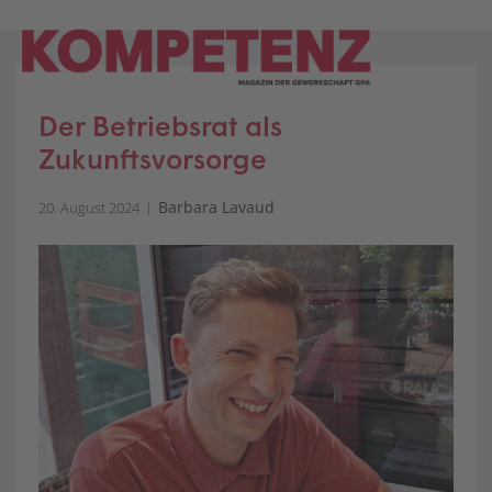
Skip
to
content
Der Betriebsrat als
Zukunftsvorsorge
Barbara Lavaud
20. August 2024