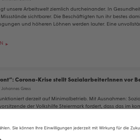
gt unsere Arbeitswelt ziemlich durcheinander. In Gesundhei
Missstände sichtbarer. Die Beschäftigten tun ihr bestes 
ngungen und höheren Löhnen werden lauter. Eine unvollst
EN
ont“: Corona-Krise stellt SozialarbeiterInnen vor 
/
Johannes Gress
unktioniert derzeit auf Minimalbetrieb. Mit Ausnahmen: Sozia
svorsitzende der Volkshilfe Steiermark fordert, dass das im
EN