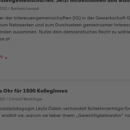
essengemeinschaften: Jetzt mitbestimmen und wäh
2022
/
Barbara Lavaud
der der Interessengemeinschaften (IG) in der Gewerkschaft 
zum Netzwerken und zum Durchsetzen gemeinsamer Interess
alen zusammen. Nutze dein demokratisches Recht zu wählen
se.at
EN
s Ohr für 1500 KollegInnen
022
/
Christof Mackinger
sozialpädagogin Leyla Özkan
verhandelt Kollektivverträge
fü
rzählt sie, warum sie lieber ihrem „Gerechtigkeitswahn“ n