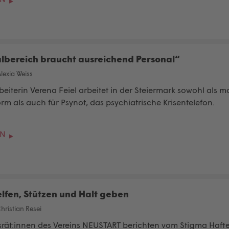
albereich braucht ausreichend Personal“
lexia Weiss
beiterin Verena Feiel arbeitet in der Steiermark sowohl als mo
m als auch für Psynot, das psychiatrische Krisentelefon.
EN
lfen, Stützen und Halt geben
hristian Resei
bsrät:innen des Vereins NEUSTART berichten vom Stigma Haft