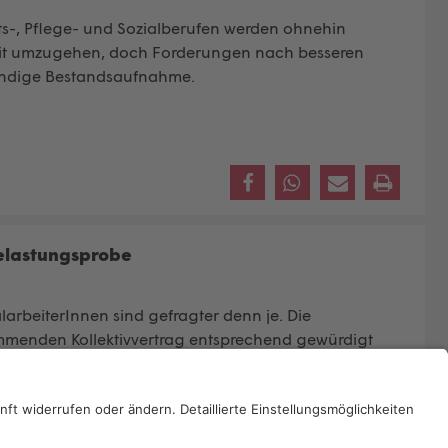
ts-, Pflege- und Sozialberufen werden ohnehin
damit umzugehen, doch Forderungen nach besseren
ändige Bestandsaufnahme.
Belastungsprobe
larbeiterInnen sind gefragter denn je. Die
 kommenden Kollektivvertrag entsprechend gewürdigt