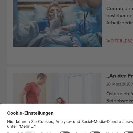
Corona brin
bestehende 
Arbeitsbedi
WEITERLES
„An der Fr
20. März 2020
Österreich f
Betriebsrat
wird.
WEITERLES