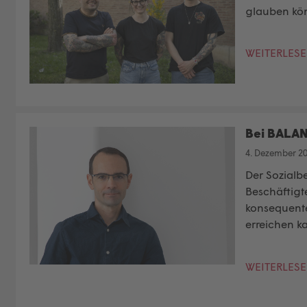
glauben kö
WEITERLES
Bei BALAN
4. Dezember 2
Der Sozialbe
Beschäftigte
konsequente
erreichen k
WEITERLES