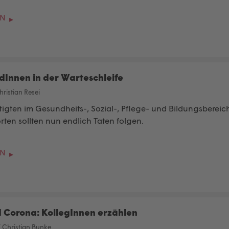
EN
dInnen in der Warteschleife
hristian Resei
tigten im Gesundheits-, Sozial-, Pflege- und Bildungsbereich
ten sollten nun endlich Taten folgen.
EN
d Corona: KollegInnen erzählen
/
Christian Bunke