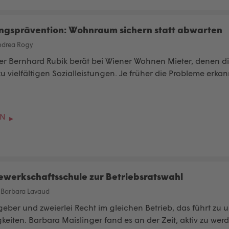
ngsprävention: Wohnraum sichern statt abwarten
ndrea Rogy
ter Bernhard Rubik berät bei Wiener Wohnen Mieter, denen di
u vielfältigen Sozialleistungen. Je früher die Probleme erk
EN
ewerkschaftsschule zur Betriebsratswahl
/
Barbara Lavaud
geber und zweierlei Recht im gleichen Betrieb, das führt z
keiten. Barbara Maislinger fand es an der Zeit, aktiv zu wer