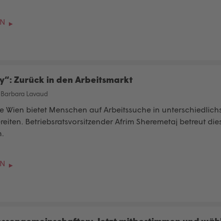
EN
y“: Zurück in den Arbeitsmarkt
/
Barbara Lavaud
fe Wien bietet Menschen auf Arbeitssuche in unterschiedlichs
eiten. Betriebsratsvorsitzender Afrim Sheremetaj betreut die
.
EN