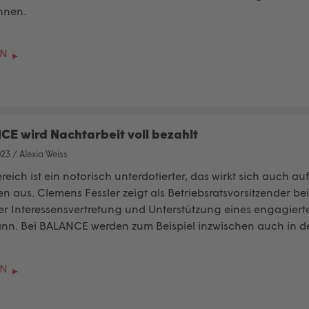
nnen.
EN
CE wird Nachtarbeit voll bezahlt
023
/
Alexia Weiss
reich ist ein notorisch unterdotierter, das wirkt sich auch 
n aus. Clemens Fessler zeigt als Betriebsratsvorsitzender be
r Interessensvertretung und Unterstützung eines engagiert
ann. Bei
BALANCE
werden zum Beispiel inzwischen auch in der
EN