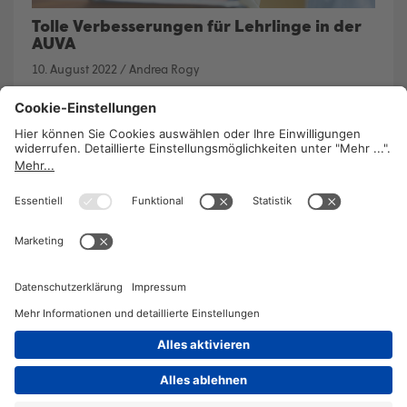
Tolle Verbesserungen für Lehrlinge in der
AUVA
10. August 2022
/
Andrea Rogy
In der Unfallversicherung AUVA gilt seit dem
Frühsommer eine neue Betriebsvereinbarung, die
wichtige Verbesserungen für Lehrlinge bringt.
Dem Betriebsratsvorsitzenden
Erik Lenz
ist es
gelungen, darin eine sechsmonatige Behaltefrist
nach der Lehrabschlussprüfung zu verankern.
Gleitzeit und eine Rotation durch verschiedene
Dienststellen und Bereiche gibt es von Beginn an,
ab dem dritten Lehrjahr kann vier Tage pro Monat
im Mobile Office von zuhause gearbeitet werden.
WEITERLESEN
2026 © KOMPETENZ-online