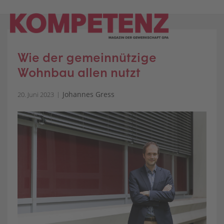
Skip
to
content
Wie der gemeinnützige
Wohnbau allen nutzt
Johannes Gress
20. Juni 2023