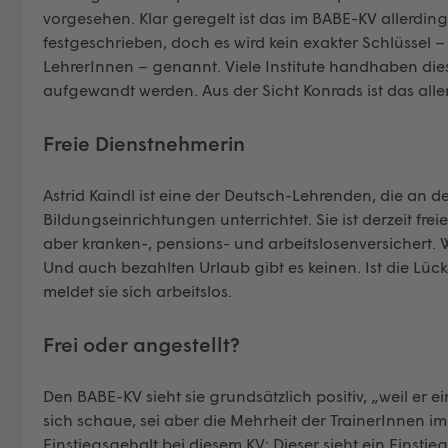
vorgesehen. Klar geregelt ist das im BABE-KV allerding
festgeschrieben, doch es wird kein exakter Schlüssel
LehrerInnen – genannt. Viele Institute handhaben dies 
aufgewandt werden. Aus der Sicht Konrads ist das alle
Freie Dienstnehmerin
Astrid Kaindl ist eine der Deutsch-Lehrenden, die an 
Bildungseinrichtungen unterrichtet. Sie ist derzeit fre
aber kranken-, pensions- und arbeitslosenversichert. W
Und auch bezahlten Urlaub gibt es keinen. Ist die Lück
meldet sie sich arbeitslos.
Frei oder angestellt?
Den BABE-KV sieht sie grundsätzlich positiv, „weil er 
sich schaue, sei aber die Mehrheit der TrainerInnen im
Einstiegsgehalt bei diesem KV: Dieser sieht ein Einsti