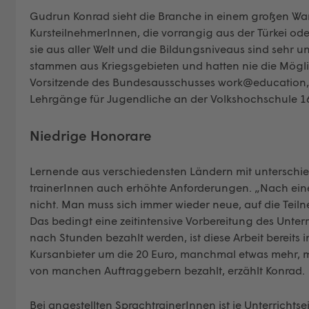
Gudrun Konrad sieht die Branche in einem großen Wand
KursteilnehmerInnen, die vorrangig aus der Türkei 
sie aus aller Welt und die Bildungsniveaus sind sehr 
stammen aus Kriegsgebieten und hatten nie die Möglich
Vorsitzende des Bundesausschusses work@education, 
Lehrgänge für Jugendliche an der Volkshochschule 16
Niedrige Honorare
Lernende aus verschiedensten Ländern mit unterschied
trainerInnen auch erhöhte Anforderungen. „Nach einem
nicht. Man muss sich immer wieder neue, auf die Teil
Das bedingt eine zeit­intensive Vorbereitung des Unter
nach Stunden bezahlt werden, ist diese Arbeit bereits i
Kursanbieter um die 20 Euro, manchmal etwas mehr, 
von manchen Auftraggebern bezahlt, erzählt Konrad.
Bei angestellten SprachtrainerInnen ist je Unterrichts