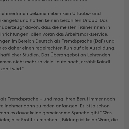
nstnehmerInnen bekämen eben kein Urlaubs- und
ankengeld und hätten keinen bezahlten Urlaub. Das
r überzeugt davon, dass die meisten TrainerInnen in
Einrichtungen, allen voran das Arbeitsmarktservice,
ungen im Bereich Deutsch als Fremdsprache (DaF) und
b es daher einen regelrechten Run auf die Ausbildung,
schaftlicher Studien. Das Überangebot an Lehrenden
mmen nicht mehr so viele Leute nach, erzählt Kaindl.
ahlt wird.“
sch als Fremdsprache – und mag ihren Beruf immer noch
steilnehmer dann zu reden anfangen. Es ist ja schon
 wenn es davor keine gemeinsame Sprache gibt.“ Was
ter, hier Profit zu machen. „Bildung ist keine Ware, die