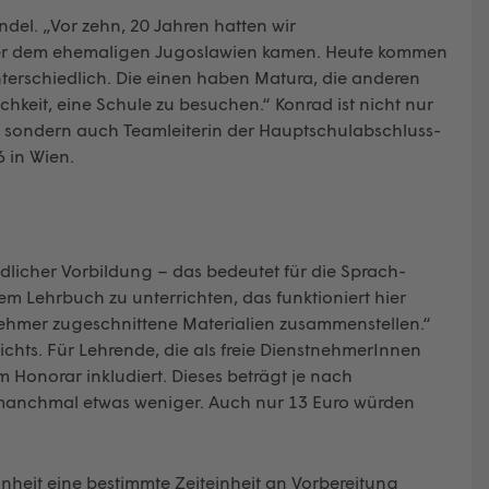
el. „Vor zehn, 20 Jahren hatten wir
oder dem ehemaligen Jugoslawien kamen. Heute kommen
unterschiedlich. Die einen haben Matura, die anderen
keit, eine Schule zu besuchen.“ Konrad ist nicht nur
sondern auch Teamleiterin der Hauptschulabschluss-
 in Wien.
licher Vorbildung – das bedeutet für die Sprach­
 Lehrbuch zu unterrichten, das funktioniert hier
nehmer zugeschnittene Materialien zusammenstellen.“
richts. Für Lehrende, die als freie DienstnehmerInnen
m Honorar inkludiert. Dieses beträgt je nach
manchmal etwas weniger. Auch nur 13 Euro würden
einheit eine bestimmte Zeiteinheit an Vorbereitung