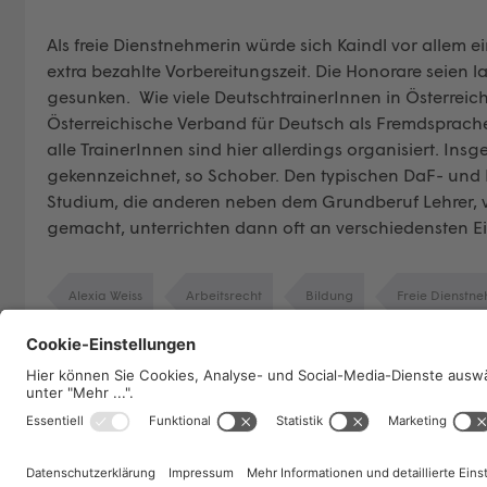
Als freie Dienstnehmerin würde sich Kaindl vor allem
extra bezahlte Vorbereitungszeit. Die Honorare seien l
gesunken. Wie viele DeutschtrainerInnen in Österreich 
Österreichische Verband für Deutsch als Fremdsprach
alle TrainerInnen sind hier allerdings organisiert. In
gekennzeichnet, so Schober. Den typischen DaF- und 
Studium, die anderen neben dem Grundberuf Lehrer, 
gemacht, unterrichten dann oft an verschiedensten Ein
Alexia Weiss
Arbeitsrecht
Bildung
Freie Dienstn
Kollektivvertrag
work@education