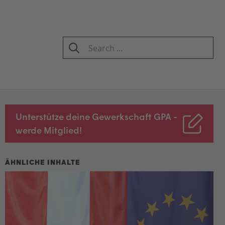
Search
for:
SEARCH
Unterstütze deine Gewerkschaft GPA -
werde Mitglied!