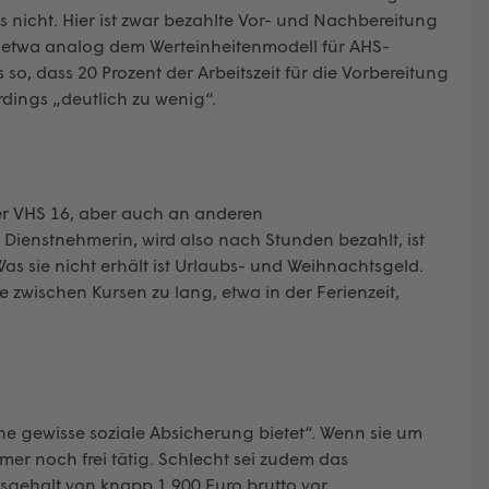
s nicht. Hier ist zwar bezahlte Vor- und Nachbereitung
 – etwa analog dem Werteinheitenmodell für AHS-
so, dass 20 Prozent der Arbeitszeit für die Vorbereitung
rdings „deutlich zu wenig“.
der VHS 16, aber auch an anderen
ie Dienstnehmerin, wird also nach Stunden bezahlt, ist
as sie nicht erhält ist Urlaubs- und Weihnachtsgeld.
e zwischen Kursen zu lang, etwa in der Ferienzeit,
eine gewisse soziale Absicherung bietet“. Wenn sie um
mer noch frei tätig. Schlecht sei zudem das
egsgehalt von knapp 1.900 Euro brutto vor.