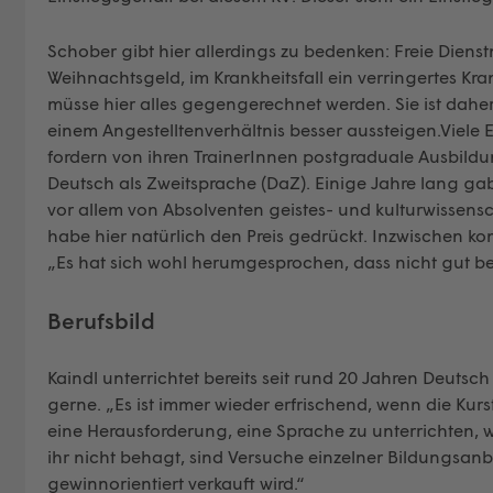
Schober gibt hier allerdings zu bedenken: Freie Die
Weihnachtsgeld, im Krankheitsfall ein verringertes Kr
müsse hier alles gegengerechnet werden. Sie ist dahe
einem Angestelltenverhältnis besser aussteigen.Viele 
fordern von ihren TrainerInnen postgraduale Ausbild
Deutsch als Zweitsprache (DaZ). Einige Jahre lang ga
vor allem von Absolventen geistes- und kulturwissen
habe hier natürlich den Preis gedrückt. Inzwischen ko
„Es hat sich wohl herumgesprochen, dass nicht gut bez
Berufsbild
Kaindl unterrichtet bereits seit rund 20 Jahren Deut
gerne. „Es ist immer wieder erfrischend, wenn die Kur
eine Herausforderung, eine Sprache zu unterrichten,
ihr nicht behagt, sind Versuche einzelner Bildungsanbie
gewinnorientiert verkauft wird.“