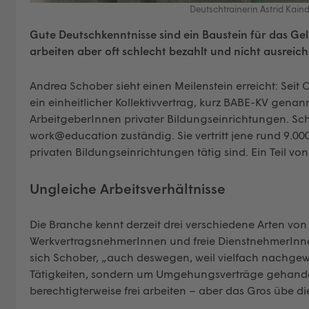
Deutschtrainerin Astrid Kain
Gute Deutschkenntnisse sind ein Baustein für das Ge
arbeiten aber oft schlecht bezahlt und nicht ausreich
Andrea Schober sieht einen Meilenstein erreicht: Seit 
ein einheitlicher Kollektivvertrag, kurz BABE-KV genan
ArbeitgeberInnen privater Bildungseinrichtungen. Sch
work@education zuständig. Sie vertritt jene rund 9.00
privaten Bildungseinrichtungen tätig sind. Ein Teil vo
Ungleiche Arbeitsverhältnisse
Die Branche kennt derzeit drei verschiedene Arten von A
WerkvertragsnehmerInnen und freie DienstnehmerInnen
sich Schober, „auch deswegen, weil vielfach nachgewi
Tätigkeiten, sondern um Umgehungsverträge gehandelt
berechtigterweise frei arbeiten – aber das Gros übe die