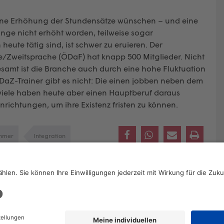
 eine Erhöhung der Stundensätze wünschen – und eine
ange nicht erhöht worden, teilweise sogar
heute tätig sind, ist schwer zu eruieren. Der
e/Zweitsprache (ÖDaF) hat knapp 500 Mitglieder. Nicht
sgesamt ist die Branche auch durch eine hohe Fluktuation
DaZ-Trainer gibt es nicht: Die einen jobben neben dem
viele haben heute aber einen Hauptberuf daraus
richtungen, um ihre Existenz fristen zu können.
ehmer
Integration
2026 © KOMPETENZ-online