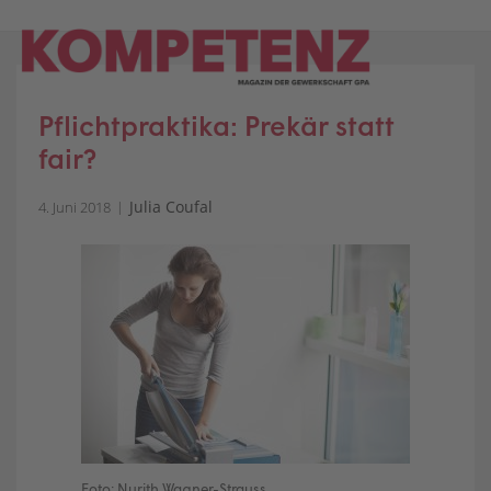
Skip
to
content
Pflichtpraktika: Prekär statt
fair?
Julia Coufal
4. Juni 2018
Foto: Nurith Wagner-Strauss