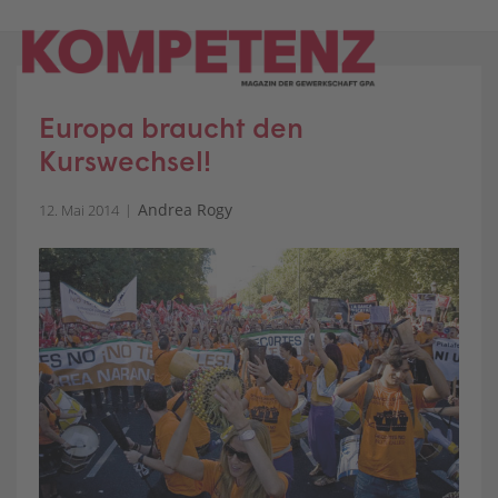
Skip
to
content
Europa braucht den
Kurswechsel!
Andrea Rogy
12. Mai 2014