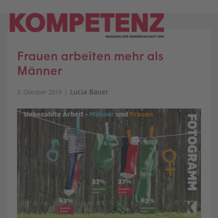
Skip
to
content
Frauen arbeiten mehr als
Männer
Lucia Bauer
3. Oktober 2019