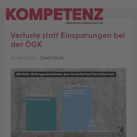
Skip
to
content
Verluste statt Einsparungen bei
der ÖGK
David Mum
16. März 2020