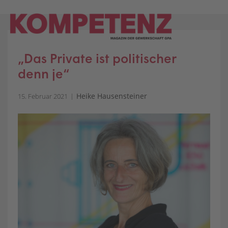
Skip
to
content
„Das Private ist politischer
denn je“
Heike Hausensteiner
15. Februar 2021