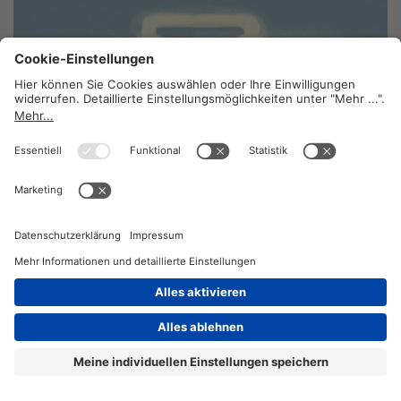
KI am Arbeitsplatz: Was Beschäftigte wissen
sollten
19. März 2026