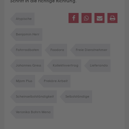
Schritt in die richtige Richtung.
Atypische
Benjamin Herr
Fahrradboten
Foodora
Freie Dienstnehmer
Johannes Gress
Kollektivvertrag
Lieferando
Mjam Plus
Prekäre Arbeit
Scheinselbstständigkeit
Selbstständige
Veronika Bohrn Mena