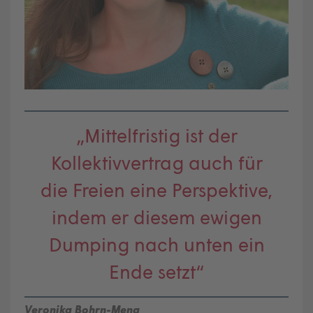
„Mittelfristig ist der
Kollektivvertrag auch für
die Freien eine Perspektive,
indem er diesem ewigen
Dumping nach unten ein
Ende setzt“
Veronika Bohrn-Mena