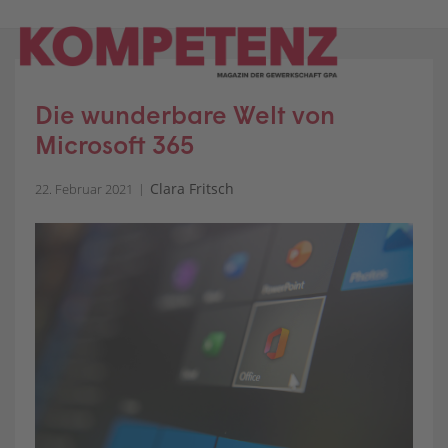
Skip
to
content
Die wunderbare Welt von
Microsoft 365
Clara Fritsch
22. Februar 2021