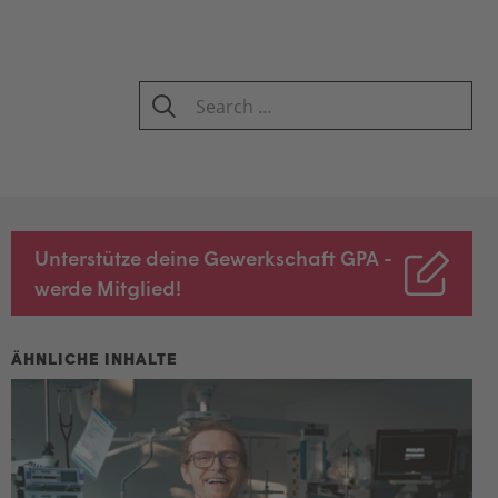
Search
for:
SEARCH
Unterstütze deine Gewerkschaft GPA -
werde Mitglied!