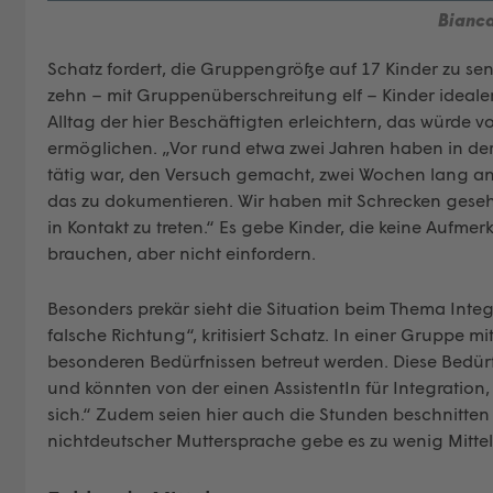
Bianca
Schatz fordert, die Gruppengröße auf 17 Kinder zu senk
zehn – mit Gruppenüberschreitung elf – Kinder ideale
Alltag der hier Beschäftigten erleichtern, das würde 
ermöglichen. „Vor rund etwa zwei Jahren haben in der
tätig war, den Versuch gemacht, zwei Wochen lang an
das zu dokumentieren. Wir haben mit Schrecken gesehe
in Kontakt zu treten.“ Es gebe Kinder, die keine Aufme
brauchen, aber nicht einfordern.
Besonders prekär sieht die Situation beim Thema Integr
falsche Richtung“, kritisiert Schatz. In einer Gruppe m
besonderen Bedürfnissen betreut werden. Diese Bedürf
und könnten von der einen AssistentIn für Integratio
sich.“ Zudem seien hier auch die Stunden beschnitten
nichtdeutscher Muttersprache gebe es zu wenig Mittel