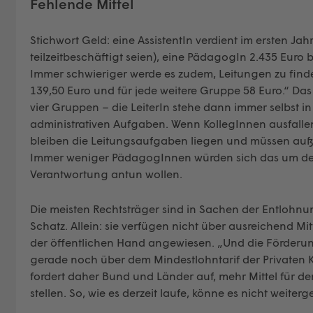
Fehlende Mittel
Stichwort Geld: eine AssistentIn verdient im ersten Jah
teilzeitbeschäftigt seien), eine PädagogIn 2.435 Euro b
Immer schwieriger werde es zudem, Leitungen zu finde
139,50 Euro und für jede weitere Gruppe 58 Euro.“ Das
vier Gruppen – die LeiterIn stehe dann immer selbst i
administrativen Aufgaben. Wenn KollegInnen ausfallen
bleiben die Leitungsaufgaben liegen und müssen außer
Immer weniger PädagogInnen würden sich das um de
Verantwortung antun wollen.
Die meisten Rechtsträger sind in Sachen der Entlohnu
Schatz. Allein: sie verfügen nicht über ausreichend Mit
der öffentlichen Hand angewiesen. „Und die Förderu
gerade noch über dem Mindestlohntarif der Privaten K
fordert daher Bund und Länder auf, mehr Mittel für 
stellen. So, wie es derzeit laufe, könne es nicht weiter