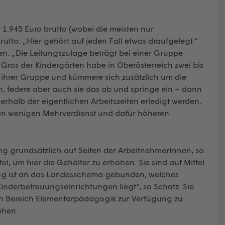
r 1.945 Euro brutto (wobei die meisten nur
rutto. „Hier gehört auf jeden Fall etwas draufgelegt.“
n. „Die Leitungszulage beträgt bei einer Gruppe
 Gros der Kindergärten habe in Oberösterreich zwei bis
n ihrer Gruppe und kümmere sich zusätzlich um die
, federe aber auch sie das ab und springe ein – dann
halb der eigentlichen Arbeitszeiten erledigt werden.
n wenigen Mehrverdienst und dafür höheren
ng grundsätzlich auf Seiten der ArbeitnehmerInnen, so
tel, um hier die Gehälter zu erhöhen. Sie sind auf Mittel
ng ist an das Landesschema gebunden, welches
inderbetreuungseinrichtungen liegt“, so Schatz. Sie
den Bereich Elementarpädagogik zur Verfügung zu
gehen.