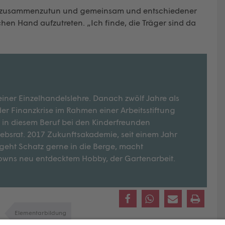
hier zusammenzutun und gemeinsam und entschiedener
hen Hand aufzutreten. „Ich finde, die Träger sind da
einer Einzelhandelslehre. Danach zwölf Jahre als
 der Finanzkrise im Rahmen einer Arbeitsstiftung
 in diesem Beruf bei den Kinderfreunden
iebsrat. 2017 Zukunftsakademie, seit einem Jahr
it geht Schatz gerne in die Berge, macht
owns neu entdecktem Hobby, der Gartenarbeit.
Elementarbildung