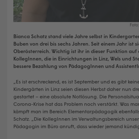
Foto:
Bianca Schatz stand viele Jahre selbst in Kindergar
Buben von drei bis sechs Jahren. Seit einem Jahr ist 
Oberösterreich. Wichtig ist ihr in dieser Funktion a
KollegInnen, die in Einrichtungen in Linz, Wels und S
bessere Bezahlung von PädagogInnen und AssistentI
„Es ist erschreckend, es ist September und es gibt ke
Kindergärten in Linz seien diesen Herbst daher nun dr
gestartet – eine absolute Notlösung. Die Personalsitua
Corona-Krise hat das Problem noch verstärkt. Was man 
kämpft man im Bereich Elementarpädagogik ebenfalls
Schatz. „Die KollegInnen im Verwaltungsbereich unser
Pädagogin im Büro anruft, dass wieder jemand kündig