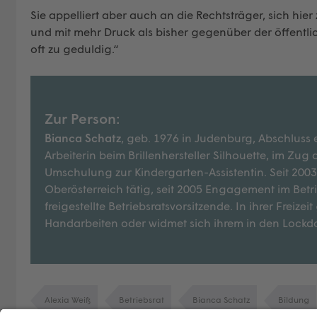
Sie appelliert aber auch an die Rechtsträger, sich 
und mit mehr Druck als bisher gegenüber der öffentlic
oft zu geduldig.“
Zur Person:
Bianca Schatz
, geb. 1976 in Judenburg, Abschluss 
Arbeiterin beim Brillenhersteller Silhouette, im Zug
Umschulung zur Kindergarten-Assistentin. Seit 2003
Oberösterreich tätig, seit 2005 Engagement im Betr
freigestellte Betriebsratsvorsitzende. In ihrer Freize
Handarbeiten oder widmet sich ihrem in den Lockd
Alexia Weiß
Betriebsrat
Bianca Schatz
Bildung