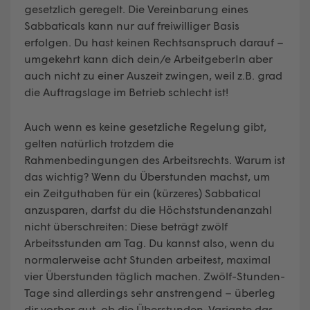
gesetzlich geregelt. Die Vereinbarung eines
Sabbaticals kann nur auf freiwilliger Basis
erfolgen. Du hast keinen Rechtsanspruch darauf –
umgekehrt kann dich dein/e ArbeitgeberIn aber
auch nicht zu einer Auszeit zwingen, weil z.B. grad
die Auftragslage im Betrieb schlecht ist!
Auch wenn es keine gesetzliche Regelung gibt,
gelten natürlich trotzdem die
Rahmenbedingungen des Arbeitsrechts. Warum ist
das wichtig? Wenn du Überstunden machst, um
ein Zeitguthaben für ein (kürzeres) Sabbatical
anzusparen, darfst du die Höchststundenanzahl
nicht überschreiten: Diese beträgt zwölf
Arbeitsstunden am Tag. Du kannst also, wenn du
normalerweise acht Stunden arbeitest, maximal
vier Überstunden täglich machen. Zwölf-Stunden-
Tage sind allerdings sehr anstrengend – überleg
dir vorher gut, ob die Überstunden-Variante das