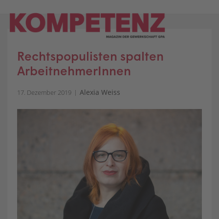
Skip
to
content
Rechtspopulisten spalten
ArbeitnehmerInnen
Alexia Weiss
17. Dezember 2019