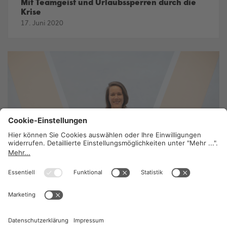
Mit Teamgeist und Urlaubssperren durch die
Krise
17. Juni 2020
Sonnen- und Schattenseiten
17. Juni 2020