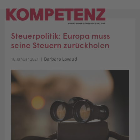
Skip
to
content
Steuerpolitik: Europa muss
seine Steuern zurückholen
Barbara Lavaud
18. Januar 2021