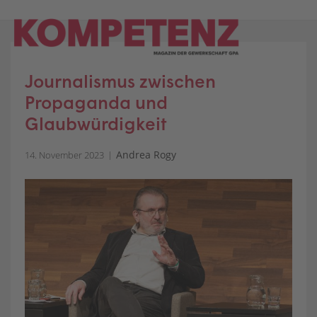
Skip
to
content
Journalismus zwischen
Propaganda und
Glaubwürdigkeit
Andrea Rogy
14. November 2023