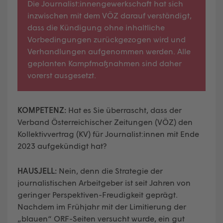
Die Journalist:innengewerkschaft hat sich
inzwischen mit dem VÖZ darauf verständigt,
dass die Kündigung ohne inhaltliche
Vorbedingungen zurückgezogen wird und
Verhandlungen aufgenommen werden. Alle
geplanten Kampfmaßnahmen sind daher
vorerst ausgesetzt.
KOMPETENZ:
Hat es Sie überrascht, dass der
Verband Österreichischer Zeitungen (VÖZ) den
Kollektivvertrag (KV) für Journalist:innen mit Ende
2023 aufgekündigt hat?
HAUSJELL:
Nein, denn die Strategie der
journalistischen Arbeitgeber ist seit Jahren von
geringer Perspektiven-Freudigkeit geprägt.
Nachdem im Frühjahr mit der Limitierung der
„blauen“ ORF-Seiten versucht wurde, ein gut