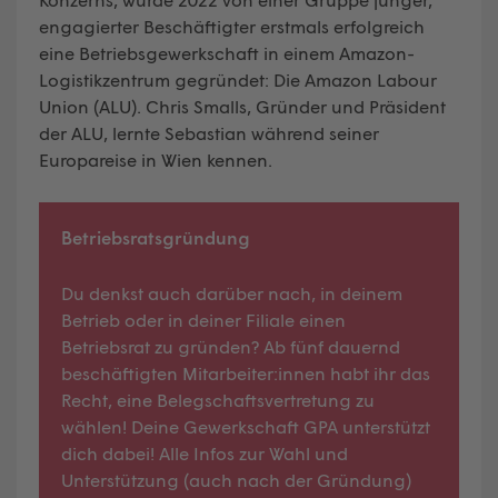
engagierter Beschäftigter erstmals erfolgreich
eine Betriebsgewerkschaft in einem Amazon-
Logistikzentrum gegründet: Die Amazon Labour
Union (ALU). Chris Smalls, Gründer und Präsident
der ALU, lernte Sebastian während seiner
Europareise in Wien kennen.
Betriebsratsgründung
Du denkst auch darüber nach, in deinem
Betrieb oder in deiner Filiale einen
Betriebsrat zu gründen? Ab fünf dauernd
beschäftigten Mitarbeiter:innen habt ihr das
Recht, eine Belegschaftsvertretung zu
wählen! Deine Gewerkschaft GPA unterstützt
dich dabei! Alle Infos zur Wahl und
Unterstützung (auch nach der Gründung)