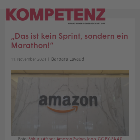
Skip
to
content
„Das ist kein Sprint, sondern ein
Marathon!“
Barbara Lavaud
11. November 2024
Foto:
Shkuru Afshar
,
Amazon Sydney logo
,
CC BY-SA 4.0