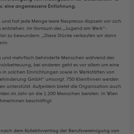
es: eine angemessene Entlohnung.
h und hat jede Menge leere Nespresso-Kapseln vor sich.
ng entstehen. Im Vorraum des „Jugend am Werk“-
mplar zu bewundern. „Diese Stücke verkaufen wir dann
rin.
ig und mehrfach behinderte Menschen während des
nsivbetreuung, bei anderen geht es vor allem um eine
 in solchen Einrichtungen sowie in Werkstätten von
Behinderung GmbH“ umsorgt. 750 KlientInnen werden
 unterstützt. Außerdem bietet die Organisation auch
den im Jahr an die 1.200 Menschen beraten. In Wien
ehmerInnen beschäftigt.
 nach dem Kollektivvertrag der Berufsvereinigung von