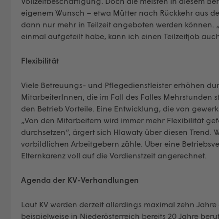
Vollzeitbeschäftigung. Doch die meisten in diesem Berei
eigenem Wunsch – etwa Mütter nach Rückkehr aus der K
dann nur mehr in Teilzeit angeboten werden können. 
einmal aufgeteilt habe, kann ich einen Teilzeitjob au
Flexibilität
Viele Betreuungs- und Pflegedienstleister erhöhen durc
MitarbeiterInnen, die im Fall des Falles Mehrstunden s
den Betrieb Vorteile. Eine Entwicklung, die von gewerk
„Von den Mitarbeitern wird immer mehr Flexibilität ge
durchsetzen“, ärgert sich Hlawaty über diesen Trend. 
vorbildlichen Arbeitgebern zähle. Über eine Betriebsv
Elternkarenz voll auf die Vordienstzeit angerechnet.
Agenda der KV-Verhandlungen
Laut KV werden derzeit allerdings maximal zehn Jahre 
beispielweise in Niederösterreich bereits 20 Jahre beru