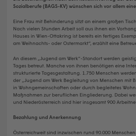
Sozialberufe (BAGS-KV) wünschen sich vor allem ein
Eine Frau mit Behinderung sitzt an einem großen Tisc
Nach vielen Stunden Arbeit soll aus ihnen ein Vorha
Hauses in Wien-Ottakring ist bereits ein fertiges Exe
am Weihnachts- oder Ostermarkt“, erzählt eine Betreue
An diesem „Jugend am Werk“-Standort werden geist
Tages betreut. Manche von ihnen benötigen eine Inte
strukturierte Tagesgestaltung. 1.750 Menschen werden
der „Jugend am Werk Begleitung von Menschen mit 
in Wohngemeinschaften oder durch begleitetes Wohnen
Maßnahmen zur beruflichen Eingliederung. Dabei wer
und Niederösterreich sind hier insgesamt 900 Arbeitn
Bezahlung und Anerkennung
Österreichweit sind inzwischen rund 90.000 Menschen