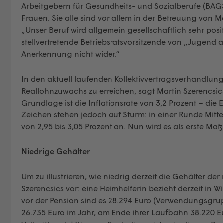
Arbeitgebern für Gesundheits- und Sozialberufe (BAGS-
Frauen. Sie alle sind vor allem in der Betreuung von 
„Unser Beruf wird allgemein gesellschaftlich sehr posi
stellvertretende Betriebsratsvorsitzende von „Jugend 
Anerkennung nicht wider.“
In den aktuell laufenden Kollektivvertragsverhandlun
Reallohnzuwachs zu erreichen, sagt Martin Szerencsic
Grundlage ist die Inflationsrate von 3,2 Prozent – die
Zeichen stehen jedoch auf Sturm: in einer Runde Mitt
von 2,95 bis 3,05 Prozent an. Nun wird es als erste
Niedrige Gehälter
Um zu illustrieren, wie niedrig derzeit die Gehälter d
Szerencsics vor: eine Heimhelferin bezieht derzeit in 
vor der Pension sind es 28.294 Euro (Verwendungsgru
26.735 Euro im Jahr, am Ende ihrer Laufbahn 38.220 E