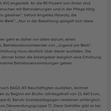
KV) angestellt. An die 80 Prozent von ihnen sind
Menschen mit Behinderungen und in der Pflege tätig.
tiv gesehen“, betont Angelika Hlawaty, die
am Werk“. „Nur in der Bezahlung spiegelt sich diese
gen geht es daher vor allem darum, einen
s, Betriebsratsvorsitzender von „Jugend am Werk“.
 Erhöhung muss deutlich über dieser ausfallen. Die
e Jänner boten die Arbeitgeber lediglich eine Erhöhung
 Maßnahme Betriebsversammlungen geben.
er nach BAGS-KV Beschäftigten ausfallen, rechnet
Wien zu Beginn ein Brutto-Jahresgehalt von 21.460 Euro,
ppe 4). Berufs-Sozialpädagogen verdienen anfänglich
uro (Verwendungsgruppe 7). Diese Gehälter gibt es bei