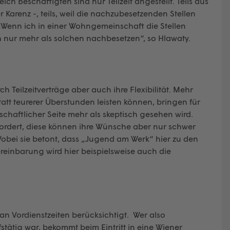
ch Beschäftigten sind nur Teilzeit angestellt. Teils aus
arenz -, teils, weil die nachzubesetzenden Stellen
„Wenn ich in einer Wohngemeinschaft die Stellen
ch nur mehr als solchen nachbesetzen“, so Hlawaty.
h Teilzeitverträge aber auch ihre Flexibilität. Mehr
tatt teurerer Überstunden leisten können, bringen für
schaftlicher Seite mehr als skeptisch gesehen wird.
fordert, diese können ihre Wünsche aber nur schwer
Wobei sie betont, dass „Jugend am Werk“ hier zu den
ereinbarung wird hier beispielsweise auch die
an Vordienstzeiten berücksichtigt. Wer also
fstätig war, bekommt beim Eintritt in eine Wiener