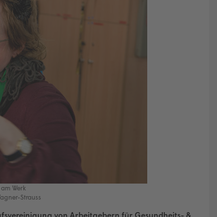
 am Werk
Wagner-Strauss
ufsvereinigung von Arbeitgebern für Gesundheits- &