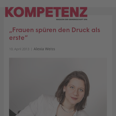
Skip
to
content
„Frauen spüren den Druck als
erste“
Alexia Weiss
10. April 2013