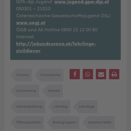
GPA-djp Jugend
www.jugend.gpa-djp.at
050301 – 21510
Österreichische Gewerkschaftsjugend ÖGJ
www.oegj.at
ÖGB und AK Hotline 0800 22 12 00 80
Internet:
http://jobundcorona.at/lehrlinge-
zivildiener
Corona
Coronakrise
Coronavirus
Handel
Lehrausbildung
Lehrling
Lehrlinge
Öffnungszeiten
Risikogruppen
Susanne Hofer