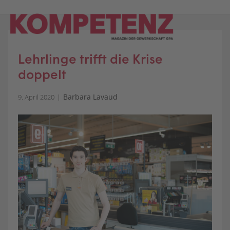
Skip
to
content
Lehrlinge trifft die Krise
doppelt
Barbara Lavaud
9. April 2020